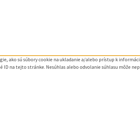
ie, ako sú súbory cookie na ukladanie a/alebo prístup k informá
né ID na tejto stránke. Nesúhlas alebo odvolanie súhlasu môže nepri